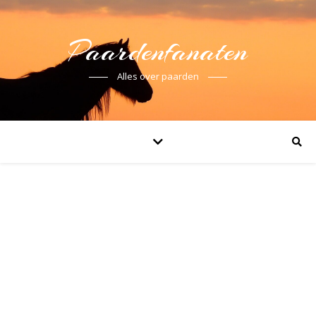
Paardenfanaten
Alles over paarden