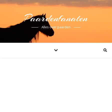
Paardenfanaten
Alles over paarden