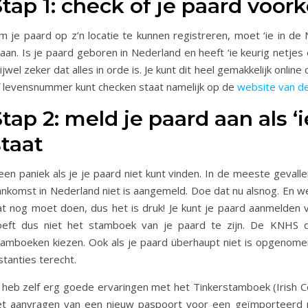
Stap 1: check of je paard voo
m je paard op z’n locatie te kunnen registreren, moet ‘ie in d
taan. Is je paard geboren in Nederland en heeft ‘ie keurig netj
ijwel zeker dat alles in orde is. Je kunt dit heel gemakkelijk onl
f levensnummer kunt checken staat namelijk op de
website van d
Stap 2: meld je paard aan als ‘
staat
een paniek als je je paard niet kunt vinden. In de meeste gevall
ankomst in Nederland niet is aangemeld. Doe dat nu alsnog. En we
at nog moet doen, dus het is druk! Je kunt je paard aanmelden 
oeft dus niet het stamboek van je paard te zijn. De KNHS 
tamboeken kiezen. Ook als je paard überhaupt niet is opgenome
stanties terecht.
k heb zelf erg goede ervaringen met het Tinkerstamboek (Irish C
et aanvragen van een nieuw paspoort voor een geïmporteerd p