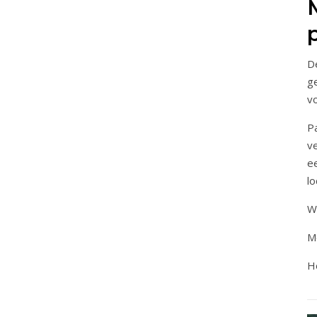
D
g
vo
P
v
e
lo
Wi
M
H