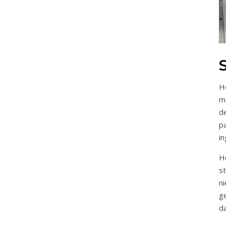
He
mo
de
p
i
He
s
n
g
d