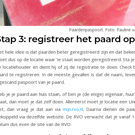
Paardenpaspoort. Foto: Pauline v
Stap 3: registreer het paard op
t hele idee is dat paarden beter geregistreerd zijn en dat beken
et dus op de locatie waar ‘ie staat worden geregistreerd. Sta je 
 locatiehouder en dient hij of zij de registratie te doen. Check 
aard te registreren. In de meeste gevallen is dat de naam, le
ngescand paspoort van je paard.
b je je paard aan huis staan, of ben je (de enige) eigenaar, huur
taat, dan moet je dat zelf doen. Allereerst moet je locatie een 
iet, dan vraag je dat aan via
mijn.rvo.nl
. Daarna dienen de paa
ekoppeld via dezelfde website. De RVO verwacht dat je vanaf 12
atum dus even de site van de RVO.