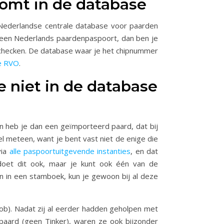
rkomt in de database
e Nederlandse centrale database voor paarden
es een Nederlands paardenpaspoort, dan ben je
ine checken. De database waar je het chipnummer
e RVO
.
ie niet in de database
en heb je dan een geïmporteerd paard, dat bij
l meteen, want je bent vast niet de enige die
via
alle paspoortuitgevende instanties
, en dat
doet dit ook, maar je kunt ook één van de
n in een stamboek, kun je gewoon bij al deze
ob). Nadat zij al eerder hadden geholpen met
aard (geen Tinker), waren ze ook bijzonder