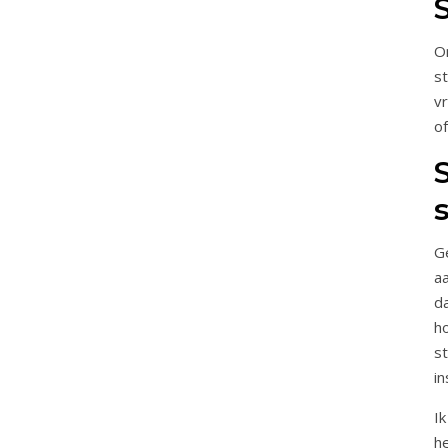
O
s
vr
o
G
a
d
h
s
in
I
h