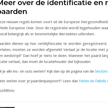
Meer over de identificatie en r
paarden
eze nieuwe regels komen voort uit de Europese Diergezondheids
ehele Europese Unie. Door de registratie wordt bijgehouden waar
oral belangrijk als er besmettelijke dierziektes uitbreken.
aarden dienen op hun verblijfslocatie te worden geregistreerd
erlaten, moeten ze worden afgemeld. Verlaat je de locatie met j
en wedstrijd? Dan hoef je niets te doen. Wanneer het paard la
catie verlaat, dan moet de locatiehouder dat bijhouden
l je alle ins- en outs weten? Kijk dan op de pagina van de
Sectorr
eer weten over je paardenpaspoort? Lees dan
Feiten en Fabels
oofdfoto: