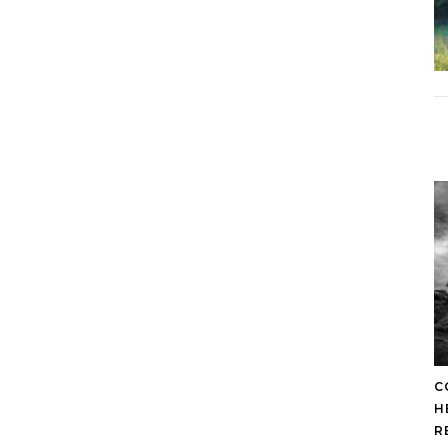
C
H
R