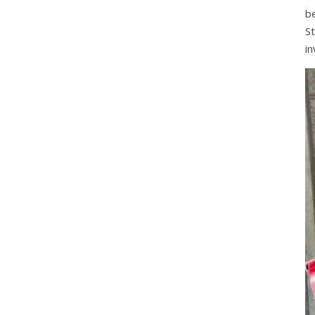
b
S
in