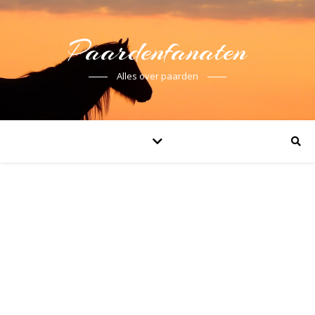
Paardenfanaten
Alles over paarden