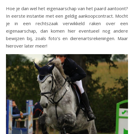
Hoe je dan wel het eigenaarschap van het paard aantoont?
In eerste instantie met een geldig aankoopcontract. Mocht
je in een rechtszaak verwikkeld raken over een
eigenaarschap, dan komen hier eventueel nog andere
bewijzen bij, zoals foto’s en dierenartsrekeningen. Maar
hierover later meer!