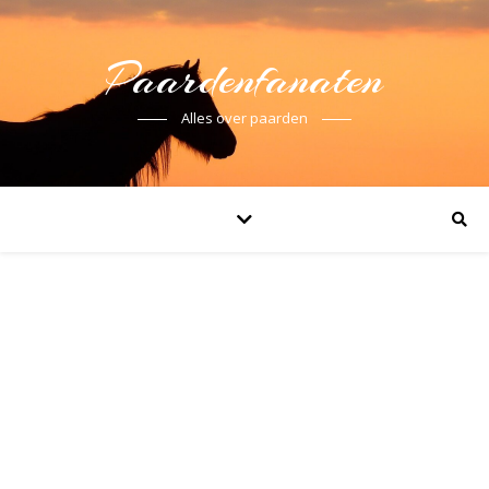
Paardenfanaten
Alles over paarden