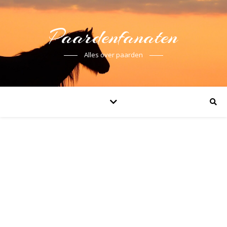
Paardenfanaten
Alles over paarden