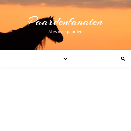
Paardenfanaten
Alles over paarden