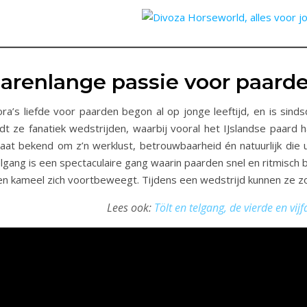
Jarenlange passie voor paard
ora’s liefde voor paarden begon al op jonge leeftijd, en is sind
jdt ze fanatiek wedstrijden, waarbij vooral het IJslandse paard h
taat bekend om z’n werklust, betrouwbaarheid én natuurlijk die 
elgang is een spectaculaire gang waarin paarden snel en ritmisc
en kameel zich voortbeweegt. Tijdens een wedstrijd kunnen ze zo
Lees ook:
Tölt en telgang, de vierde en vij