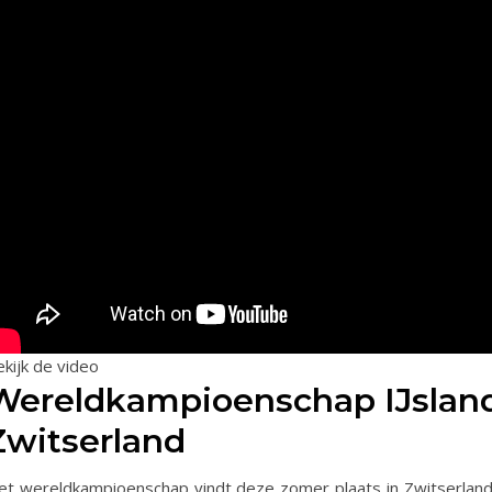
kijk de video
Wereldkampioenschap IJsland
Zwitserland
et wereldkampioenschap vindt deze zomer plaats in Zwitserland. 