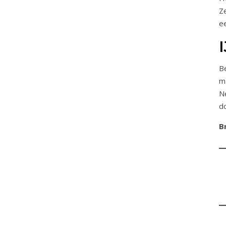
Z
ee
B
m
N
d
B