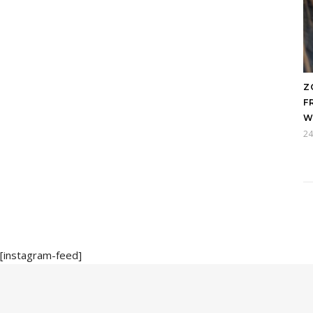
Z
F
W
24
[instagram-feed]