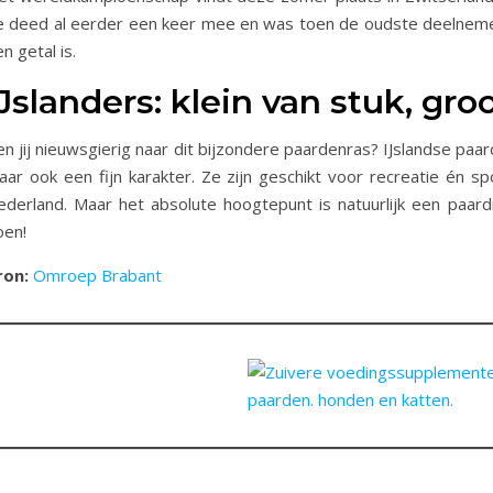
e deed al eerder een keer mee en was toen de oudste deelnemer. O
n getal is.
IJslanders: klein van stuk, gro
en jij nieuwsgierig naar dit bijzondere paardenras? IJslandse pa
aar ook een fijn karakter. Ze zijn geschikt voor recreatie én sp
ederland. Maar het absolute hoogtepunt is natuurlijk een paardri
oen!
ron:
Omroep Brabant