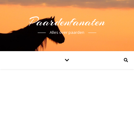
Paardenfanaten
Alles over paarden