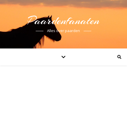
Paardenfanaten
Alles over paarden