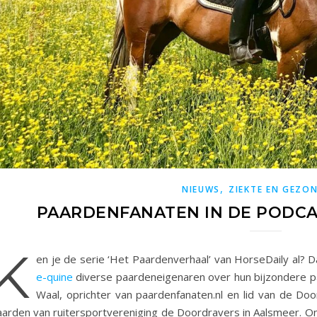
,
NIEUWS
ZIEKTE EN GEZO
PAARDENFANATEN IN DE PODCA
K
en je de serie ‘Het Paardenverhaal’ van HorseDaily al? D
e-quine
diverse paardeneigenaren over hun bijzondere paa
Waal, oprichter van paardenfanaten.nl en lid van de Door
aarden van ruitersportvereniging de Doordravers in Aalsmeer. O