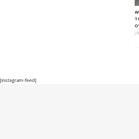
W
T
O
24
[instagram-feed]