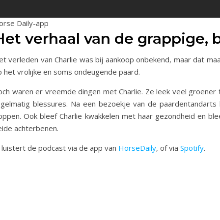
orse Daily-app
Het verhaal van de grappige, 
et verleden van Charlie was bij aankoop onbekend, maar dat maa
p het vrolijke en soms ondeugende paard.
och waren er vreemde dingen met Charlie. Ze leek veel groener t
egelmatig blessures. Na een bezoekje van de paardentandarts b
loppen. Ook bleef Charlie kwakkelen met haar gezondheid en bleek
eide achterbenen.
 luistert de podcast via de app van
HorseDaily
, of via
Spotify
.