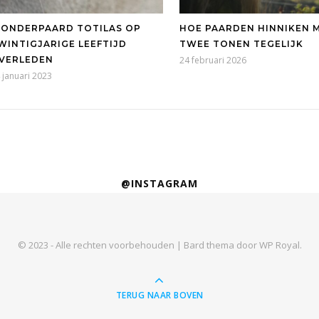
ONDERPAARD TOTILAS OP
HOE PAARDEN HINNIKEN 
WINTIGJARIGE LEEFTIJD
TWEE TONEN TEGELIJK
VERLEDEN
24 februari 2026
 januari 2023
@INSTAGRAM
© 2023 - Alle rechten voorbehouden |
Bard thema door
WP Royal
.
TERUG NAAR BOVEN