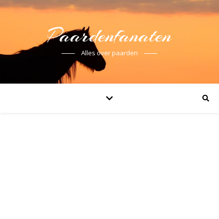
Paardenfanaten
Alles over paarden